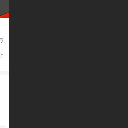
与
有
让