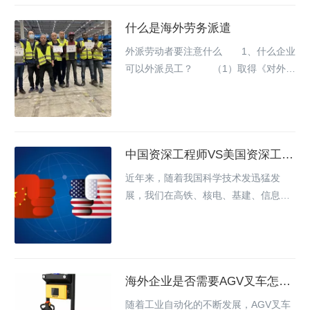
什么是海外劳务派遣
外派劳动者要注意什么　　1、什么企业
可以外派员工？　　（1）取得《对外劳
务合作经营资格证书》的企业，也就是
我们常说的对外劳务合作企业。　　
（2）取得《对外承包工程经营资格证
书》的企业，也就是我们常说的对外承
中国资深工程师VS美国资深工程
包工程企业。　　企业只有具备这两种
师，差距就在这八点
资格证书中的一种，才能向境外外派劳
近年来，随着我国科学技术发迅猛发
务人员，否则就为非法外派。　　2、劳
展，我们在高铁、核电、基建、信息通
动者出国打工前要注意什么？　　（1）
讯等领域的规模、范围、技术水平已经
首先要查看劳务公司的企业资质，只有
具备了全球竞争力，我国基础设施工程
符合上述两种情...
建设范围越来越广泛，建造技术标准也
越来越高，这离不开奋斗在一线的工程
海外企业是否需要AGV叉车怎么
师们的精耕细作和日夜鏖战。美国的工
判断？
程师也是如此辛苦吗？下面以工程建设
随着工业自动化的不断发展，AGV叉车